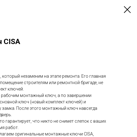
 CISA
 который незаменим на этапе ремонта. Его главная
 помещение строителям или ремонтной бригаде, не
ект ключей.
 рабочим монтажный ключ, а по завершении
основной ключ (новый комплект ключей) и
у замка. После этого монтажный ключ навсегда
дверь.
то гарантирует, что никто не снимет слепок с ваших
мя работ.
лагаем оригинальные монтажные ключи CISA,