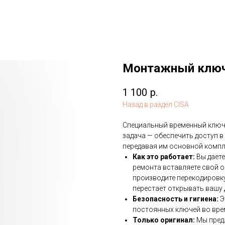
Монтажный ключ
1 100
р.
Назад в раздел CISA
Специальный временный ключ,
задача — обеспечить доступ в
передавая им основной компл
Как это работает:
Вы даете
ремонта вставляете свой 
производите перекодировк
перестает открывать вашу 
Безопасность и гигиена:
Э
постоянных ключей во вре
Только оригинал:
Мы пред