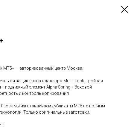
+
ck MT5+ — авторизованный центр Москва.
енных и защищённых платформ Mul-T-Lock. Тройная
 + подвижный элемент Alpha Spring + боковой
ретность и контроль копирования.
-T-Lock мы изготавливаем дубликаты MT5+ с полным
технологий. Только оригинальные заготовки.
т.